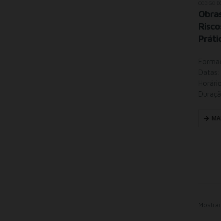
CÓDIGO D
Obras
Risco
Práti
Formaç
Datas:
Horári
Duraçã
MA
Mostrar