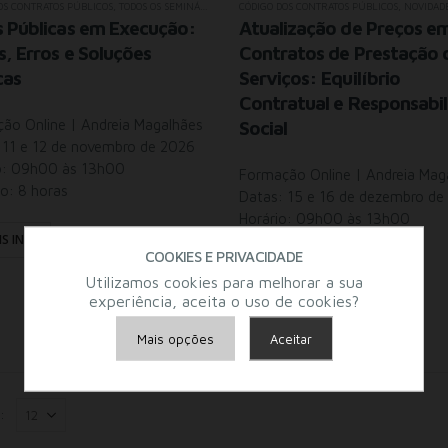
OS CONTRATOS PÚBLICOS
,
TODOS OS SEMINÁRIOS
CÓDIGO DOS CONTRATOS PÚBLICOS
,
NOVIDAD
 Públicas em Execução:
Atualização de Preços e
s, Erros e Soluções
Contratos de Prestação 
cas
Serviços: Equilíbrio
Contratual e Responsabi
ão Online | Andreia Magalhães
Social
 11 e 12 de novembro de 2026
o: 09h00 às 13h00
Formação Online | Andreia Mag
o: 8 horas
Datas: 15 e 16 de dezembro de
Horário: 09h00 às 13h00
IS INFO
Duração: 8 horas
COOKIES E PRIVACIDADE
Utilizamos cookies para melhorar a sua
MAIS INFO
experiência, aceita o uso de cookies?
Mais opções
Aceitar
Armazenamento de Anúncios
Armazenamento de Análises
:
Adições