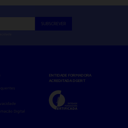
vacidade
S
ENTIDADE FORMADORA
ACREDITADA DGERT
equentes
ivacidade
amação Digital