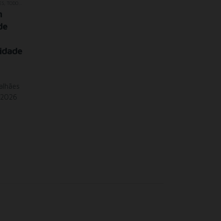
ES
,
TODOS OS SEMINÁRIOS
m
de
lidade
alhães
 2026