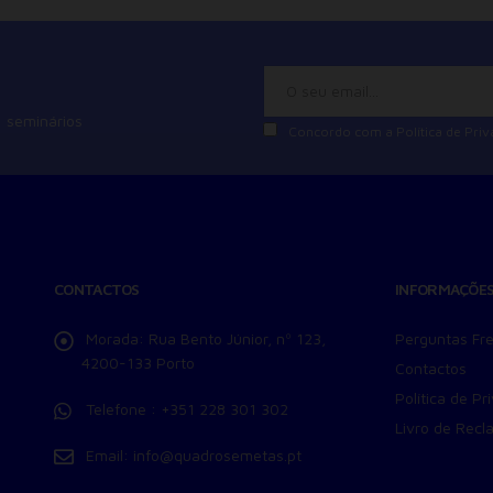
Consentimento Google Ads, Google Shopping e Google
Play.
Consentimento para Remarketing
Permitir suporte a funcionalidades do site.
 seminários
Permitir personalização e recomendações de video.
Concordo com a
Política de Pri
Permitir armazanamento relacionado à segurança,
autenticação e prevenção de fraudes.
ID de Rastreamento Negado
Consentimento Extra
Anúncios Não Personalizados
CONTACTOS
INFORMAÇÕE
Para rejeitar os cookies, desmarque as caixas de
seleção e clique no botão ACEITAR.
Morada:
Rua Bento Júnior, nº 123,
Perguntas Fr
4200-133 Porto
Contactos
Política de Pr
Telefone :
+351 228 301 302
Livro de Recl
Email:
info@quadrosemetas.pt