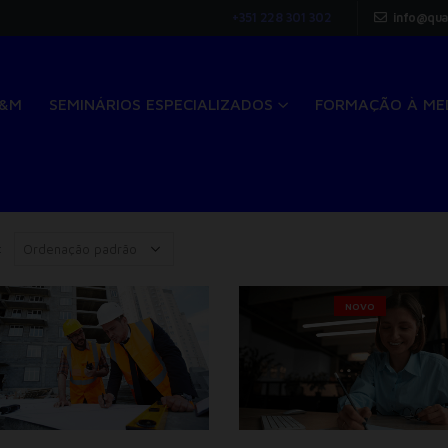
+351 228 301 302
info@qua
Q&M
SEMINÁRIOS ESPECIALIZADOS
FORMAÇÃO À ME
:
NOVO