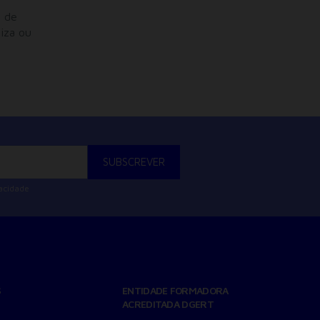
a de
iza ou
vacidade
S
ENTIDADE FORMADORA
ACREDITADA DGERT