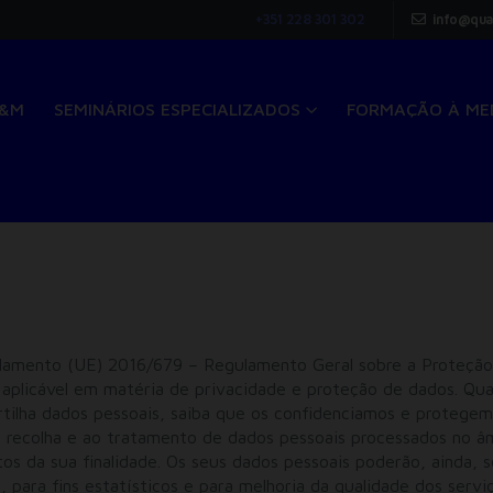
+351 228 301 302
info@qua
Q&M
SEMINÁRIOS ESPECIALIZADOS
FORMAÇÃO À ME
ulamento (UE) 2016/679 – Regulamento Geral sobre a Proteção
l aplicável em matéria de privacidade e proteção de dados. Qu
rtilha dados pessoais, saiba que os confidenciamos e protegem
 à recolha e ao tratamento de dados pessoais processados no â
tos da sua finalidade. Os seus dados pessoais poderão, ainda, s
, para fins estatísticos e para melhoria da qualidade dos servi