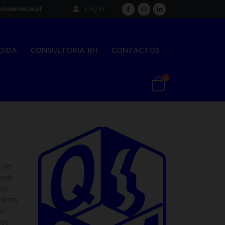
drosemetas.pt
Log In
DIDA
CONSULTORIA RH
CONTACTOS
0
 de
ando
os.
mbito
er
ços