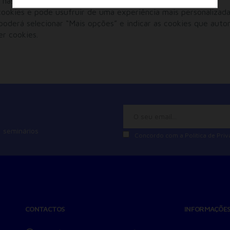
as suas preferências.
Armazenamento de Anúncios
 cookies e pode usufruir de uma experiência mais personalizad
Armazenamento de Análises
oderá selecionar “Mais opções” e indicar as cookies que autor
Adições
er cookies.
Consentimento Google Ads, Google Shopping e Google
Play.
Consentimento para Remarketing
Permitir suporte a funcionalidades do site.
Permitir personalização e recomendações de video.
Permitir armazanamento relacionado à segurança,
autenticação e prevenção de fraudes.
 seminários
ID de Rastreamento Negado
Concordo com a
Política de Pri
Consentimento Extra
Anúncios Não Personalizados
Para rejeitar os cookies, desmarque as caixas de
seleção e clique no botão ACEITAR.
CONTACTOS
INFORMAÇÕE