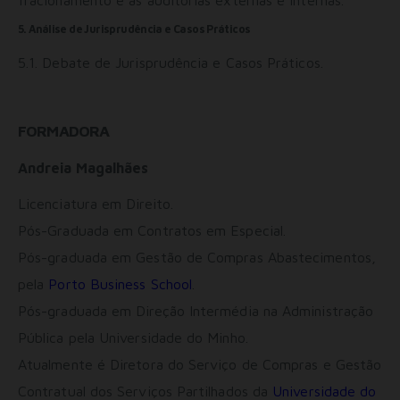
Adições
Consentimento Google Ads, Google Shopping e Google
5. Análise de Jurisprudência e Casos Práticos
Play.
5.1. Debate de Jurisprudência e Casos Práticos.
Consentimento para Remarketing
Permitir suporte a funcionalidades do site.
Permitir personalização e recomendações de video.
Permitir armazanamento relacionado à segurança,
FORMADORA
autenticação e prevenção de fraudes.
ID de Rastreamento Negado
Andreia Magalhães
Consentimento Extra
Licenciatura em Direito.
Anúncios Não Personalizados
Pós-Graduada em Contratos em Especial.
Para rejeitar os cookies, desmarque as caixas de
seleção e clique no botão ACEITAR.
Pós-graduada em Gestão de Compras Abastecimentos,
pela
Porto Business School
.
Pós-graduada em Direção Intermédia na Administração
Pública pela Universidade do Minho.
Atualmente é Diretora do Serviço de Compras e Gestão
Contratual dos Serviços Partilhados da
Universidade do