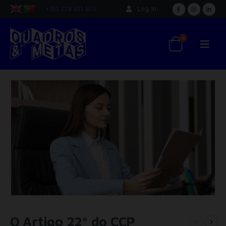
+351 228 301 302
Log In
0
O Artigo 22º do CCP