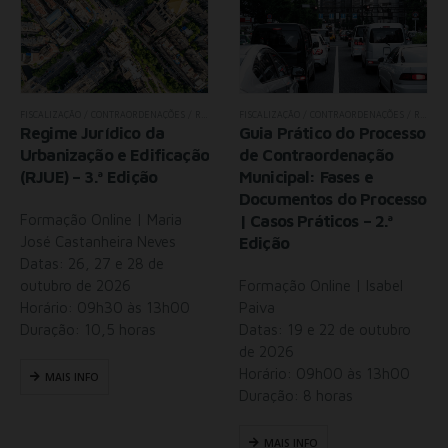
,
TODOS OS SEMINÁRIOS
FISCALIZAÇÃO / CONTRAORDENAÇÕES / RJUE
,
FORMAÇÃO AVANÇADA
,
TODOS OS SEMINÁRIOS
FISCALIZAÇÃO / CONTRAORDENAÇÕES / RJUE
,
Regime Jurídico da
Guia Prático do Processo
Urbanização e Edificação
de Contraordenação
(RJUE) – 3.ª Edição
Municipal: Fases e
Documentos do Processo
Formação Online | Maria
| Casos Práticos – 2.ª
José Castanheira Neves
Edição
Datas: 26, 27 e 28 de
outubro de 2026
Formação Online | Isabel
Horário: 09h30 às 13h00
Paiva
Duração: 10,5 horas
Datas: 19 e 22 de outubro
de 2026
Horário: 09h00 às 13h00
MAIS INFO
Duração: 8 horas
MAIS INFO