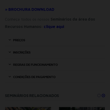
Play.
Consentimento para Remarketing
» BROCHURA DOWNLOAD
Permitir suporte a funcionalidades do site.
Permitir personalização e recomendações de video.
Conheça todos os nossos
Seminários da
área dos
Permitir armazanamento relacionado à segurança,
Recursos Humanos:
clique aqui
autenticação e prevenção de fraudes.
ID de Rastreamento Negado
PREÇOS
Consentimento Extra
Anúncios Não Personalizados
INSCRIÇÕES
Para rejeitar os cookies, desmarque as caixas de
seleção e clique no botão ACEITAR.
REGRAS DE FUNCIONAMENTO
CONDIÇÕES DE PAGAMENTO
SEMINÁRIOS RELACIONADOS