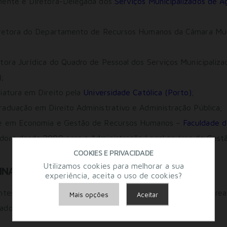
mente é Diretora-Delegada dos
Serviços Municipalizados de 
iretora do Departamento de Recursos Humanos da Câmara Mun
tora Jurídica do Quadro de Pessoal dos Serviços Municipali
;
iatura em Direito pela
Universidade Católica (Porto)
;
aduação em Direito Administrativo e Administração Pública;
e em Economia e Gestão de Recursos Humanos –
Faculdade d
dora desde 2000 para a Administração Local na área da Gest
COOKIES E PRIVACIDADE
Utilizamos cookies para melhorar a sua
INATÁRIOS
experiência, aceita o uso de cookies?
ntes, Técnicos Superiores e Técnicos com intervenção na ár
Mais opções
Aceitar
dos; Consultores Jurídicos da Administração Pública.
Armazenamento de Anúncios