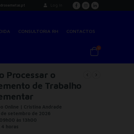
drosemetas.pt
Log In
DIDA
CONSULTORIA RH
CONTACTOS
0
 Processar o
emento de Trabalho
ementar
 Online | Cristina Andrade
 de setembro de 2026
09h00 às 13h00
:
4 horas