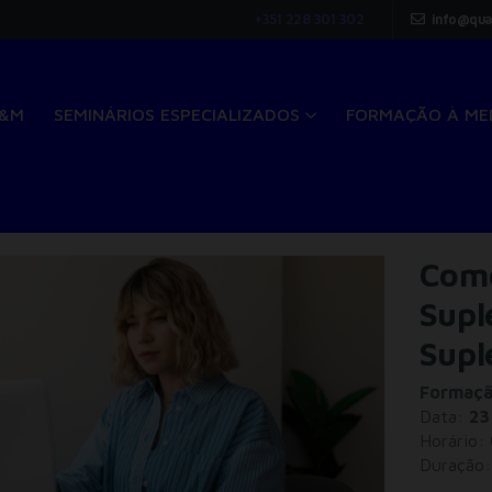
+351 228 301 302
info@qua
Q&M
SEMINÁRIOS ESPECIALIZADOS
FORMAÇÃO À ME
Como
Supl
Supl
Formação
Data:
23
Horário:
Duração