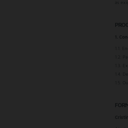
às exi
PRO
1. Co
1.1. E
1.2. 
1.3. E
1.4. D
1.5. 
FOR
Crist