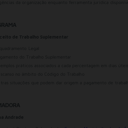
gências da organização enquanto ferramenta jurídica disponív
GRAMA
nceito de Trabalho Suplementar
nquadramento Legal
Pagamento do Trabalho Suplementar
xemplos práticos associados a cada percentagem em dias úteis
escanso no âmbito do Código do Trabalho
Outras situações que podem dar origem a pagamento de trabal
MADORA
ina Andrade