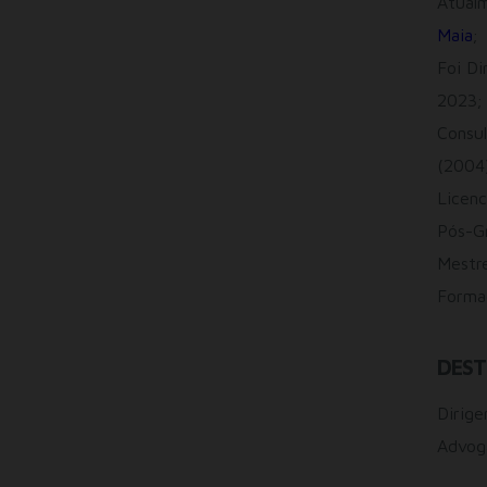
Atual
Maia
;
Foi D
2023;
Consul
(2004)
Licenc
Pós-Gr
Mestr
Forma
DEST
Dirige
Advoga