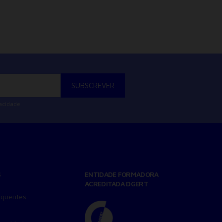
MAIS INFO
vacidade
S
ENTIDADE FORMADORA
ACREDITADA DGERT
equentes