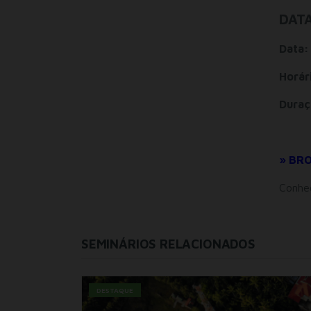
DATA
Data
Horár
Duraç
» BR
Conhe
SEMINÁRIOS RELACIONADOS
DESTAQUE