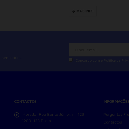
MAIS INFO
 seminários
Concordo com a
Política de Pri
CONTACTOS
INFORMAÇÕE
Morada:
Rua Bento Júnior, nº 123,
Perguntas Fr
4200-133 Porto
Contactos