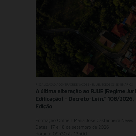
FISCALIZAÇÃO / CONTRAORDENAÇÕES / RJUE
,
TODOS OS SEMINÁRIOS
ão
A última alteração ao RJUE (Regime Jur
Edificação) – Decreto-Lei n.º 108/2026, 
Edição
 25 e 26 de
Formação Online | Maria José Castanheira Neves
Datas: 17 e 18 de setembro de 2026
Horário: 09h30 às 13h00