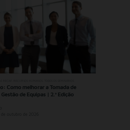
CPA / RGPD
,
TODOS
AS RECAP
,
RECURSOS HUMANOS
,
TODOS OS SEMINÁRIOS
O CPA na A
ico: Como melhorar a Tomada de
Meios Tecn
Gestão de Equipas | 2.ª Edição
Formação Onl
o
Datas: 22 e 
1 de outubro de 2026
Horário: 09
Duração: 8 h