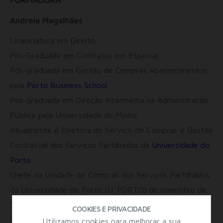
Andreia Magalhães
Licenciatura em Direito.
Pós-Graduada em Contratos em Especial.
Pós-graduada em Gestão de Compras Abastecimentos,
pela
Porto Business School
.
Pós-graduada em Direção Intermédia na Administração
Pública pela Universidade do Minho.
Atualmente é Diretora do Serviço de Compras e Gestão
Contratual dos Serviços Partilhados da
Universidade do
Porto
.
Chefe da Unidade de Compras dos Serviços Partilhados
da Universidade do Porto (U. PORTO) de novembro de
2016 a junho de 2021.
COOKIES E PRIVACIDADE
De 2013 a novembro de 2016 integrou o Instituto de
Utilizamos cookies para melhorar a sua