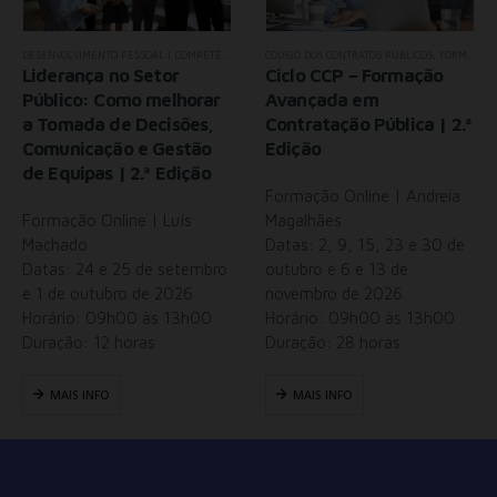
DESENVOLVIMENTO PESSOAL | COMPETÊNCIAS RECAP
CÓDIGO DOS CONTRATOS PÚBLICOS
,
RECURSOS HUMANOS
,
TODOS OS SEMINÁ
,
FORMAÇÃO AVANÇADA
Liderança no Setor
Ciclo CCP – Formação
Público: Como melhorar
Avançada em
a Tomada de Decisões,
Contratação Pública | 2.ª
Comunicação e Gestão
Edição
de Equipas | 2.ª Edição
Formação Online | Andreia
Formação Online | Luís
Magalhães
Machado
Datas: 2, 9, 15, 23 e 30 de
Datas: 24 e 25 de setembro
outubro e 6 e 13 de
e 1 de outubro de 2026
novembro de 2026
Horário: 09h00 às 13h00
Horário: 09h00 às 13h00
Duração: 12 horas
Duração: 28 horas
MAIS INFO
MAIS INFO