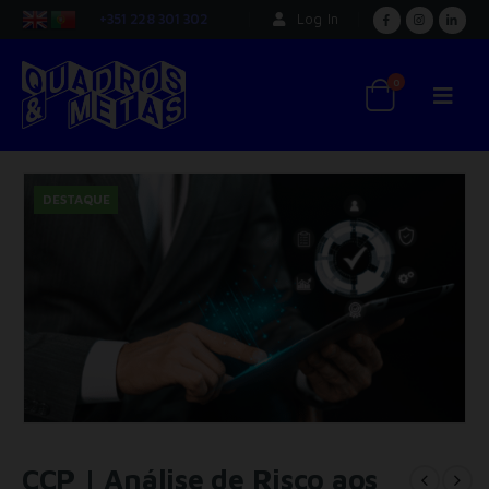
+351 228 301 302
Log In
0
DESTAQUE
CCP | Análise de Risco aos