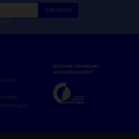
vacidade
S
ENTIDADE FORMADORA
ACREDITADA DGERT
equentes
ivacidade
amação Digital