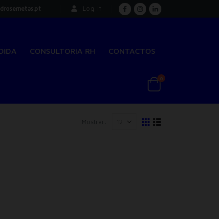
drosemetas.pt
Log In
DIDA
CONSULTORIA RH
CONTACTOS
0
Mostrar: