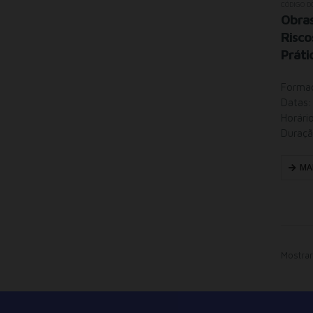
CÓDIGO D
Obras
Risco
Práti
Formaç
Datas:
Horári
Duraçã
MA
Mostrar