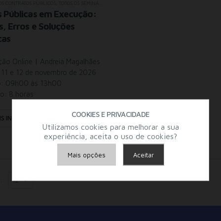
OS CONTRATOS PÚBLICOS
,
TODOS OS SEMINÁRIOS
 Públicas em Execução:
s, Erros e Soluções
cas
ão Online | Andreia Magalhães
 11 e 12 de novembro de 2026
o: 09h00 às 13h00
o: 8 horas
COOKIES E PRIVACIDADE
IS INFO
Utilizamos cookies para melhorar a sua
experiência, aceita o uso de cookies?
Mais opções
Aceitar
Armazenamento de Anúncios
:
Armazenamento de Análises
Adições
Consentimento Google Ads, Google Shopping e Google