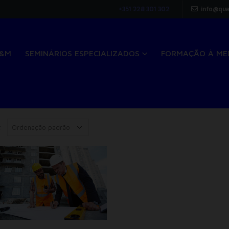
+351 228 301 302
info@qua
Q&M
SEMINÁRIOS ESPECIALIZADOS
FORMAÇÃO À ME
: