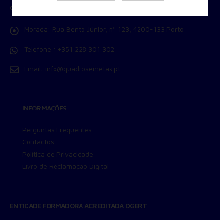
CONTACTOS
Armazenamento de Anúncios
Armazenamento de Análises
Morada:
Rua Bento Júnior, nº 123, 4200-133 Porto
Adições
Consentimento Google Ads, Google Shopping e Google
Telefone :
+351 228 301 302
Play.
Consentimento para Remarketing
Email:
info@quadrosemetas.pt
Permitir suporte a funcionalidades do site.
Permitir personalização e recomendações de video.
Permitir armazanamento relacionado à segurança,
INFORMAÇÕES
autenticação e prevenção de fraudes.
ID de Rastreamento Negado
Perguntas Frequentes
Consentimento Extra
Contactos
Anúncios Não Personalizados
Política de Privacidade
Para rejeitar os cookies, desmarque as caixas de
Livro de Reclamação Digital
seleção e clique no botão ACEITAR.
ENTIDADE FORMADORA ACREDITADA DGERT