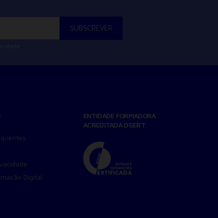
vacidade
S
ENTIDADE FORMADORA
ACREDITADA DGERT
equentes
ivacidade
amação Digital