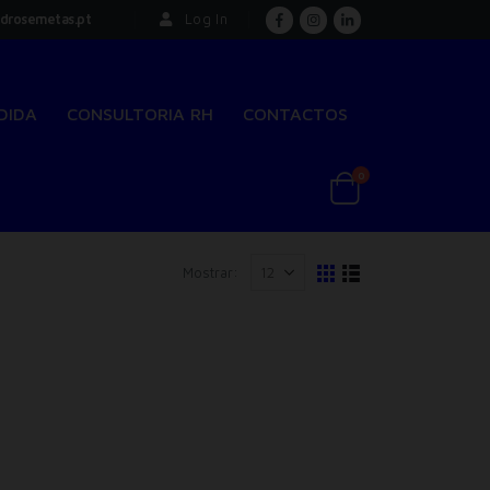
drosemetas.pt
Log In
DIDA
CONSULTORIA RH
CONTACTOS
0
Mostrar: