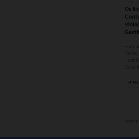
FISCALIZ
Os Ilí
Contr
viola
Gestã
Formaç
Datas:
Horári
Duraçã
MA
Mostrar