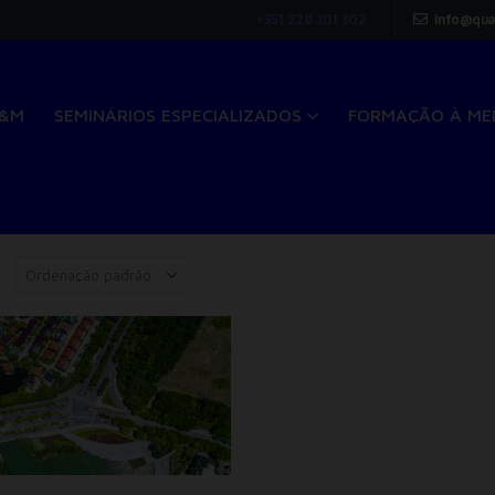
+351 228 301 302
info@qua
Q&M
SEMINÁRIOS ESPECIALIZADOS
FORMAÇÃO À ME
: