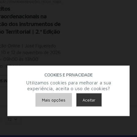
AÇÃO / CONTRAORDENAÇÕES / RJUE
,
TODOS OS SEMINÁRIOS
citos
aordenacionais na
ção dos Instrumentos de
o Territorial | 2.ª Edição
ão Online | José Figueiredo
 10 e 12 de novembro de 2026
o: 09h00 às 13h00
o: 8 horas
COOKIES E PRIVACIDADE
IS INFO
Utilizamos cookies para melhorar a sua
experiência, aceita o uso de cookies?
Mais opções
Aceitar
Armazenamento de Anúncios
:
Armazenamento de Análises
Adições