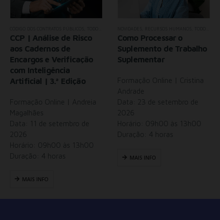
,
FORMAÇÃO AVANÇADA
,
TODOS OS SEMINÁRIOS
CÓDIGO DOS CONTRATOS PÚBLICOS
,
TODOS OS SEMINÁRIOS
NOVIDADES
,
RECURSOS HUMANOS
,
TODOS OS SEMINÁRIOS
CCP | Análise de Risco
Como Processar o
aos Cadernos de
Suplemento de Trabalho
Encargos e Verificação
Suplementar
com Inteligência
Artificial | 3.ª Edição
Formação Online | Cristina
Andrade
Formação Online | Andreia
Data: 23 de setembro de
Magalhães
2026
Data: 11 de setembro de
Horário: 09h00 às 13h00
2026
Duração: 4 horas
Horário: 09h00 às 13h00
Duração: 4 horas
MAIS INFO
MAIS INFO