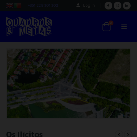
+351 228 301 302
Log In
0
Os Ilícitos