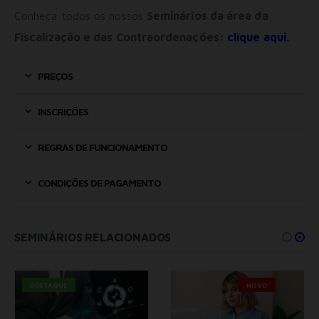
Permitir suporte a funcionalidades do site.
Conheça todos os nossos
Seminários da área da
Permitir personalização e recomendações de video.
Fiscalização e das Contraordenações:
clique aqui.
Permitir armazanamento relacionado à segurança,
autenticação e prevenção de fraudes.
ID de Rastreamento Negado
PREÇOS
Consentimento Extra
Anúncios Não Personalizados
INSCRIÇÕES
Para rejeitar os cookies, desmarque as caixas de
seleção e clique no botão ACEITAR.
REGRAS DE FUNCIONAMENTO
CONDIÇÕES DE PAGAMENTO
SEMINÁRIOS RELACIONADOS
DESTAQUE
NOVO