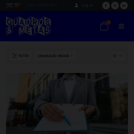
+351 228 301 302
Log In
0
FILTER