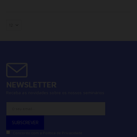
Anúncios Não Personalizados
Para rejeitar os cookies, desmarque as caixas de
seleção e clique no botão ACEITAR.
NEWSLETTER
Receba as novidades sobre os nossos seminários
Concordo com a
Política de Privacidade