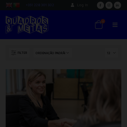
+351 228 301 302
Log In
0
FILTER