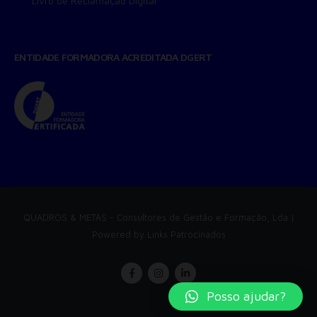
Livro de Reclamação Digital
ENTIDADE FORMADORA ACREDITADA DGERT
QUADROS & METAS
- Consultores de Gestão e Formação, Lda |
Powered by
Links Patrocinados
Posso ajudar?