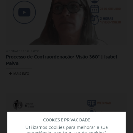
WEBINARES REALIZADOS
Processo de Contraordenação: Visão 360º | Isabel
Paiva
MAIS INFO
COOKIES E PRIVACIDADE
Utilizamos cookies para melhorar a sua
experiência, aceita o uso de cookies?