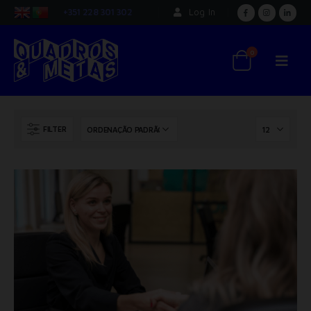
+351 228 301 302
Log In
0
FILTER