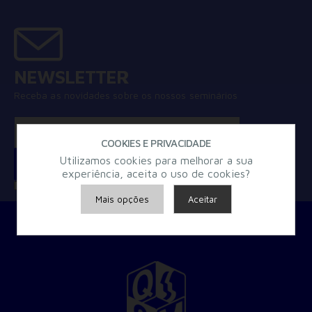
NEWSLETTER
Receba as novidades sobre os nossos seminários
COOKIES E PRIVACIDADE
Utilizamos cookies para melhorar a sua
experiência, aceita o uso de cookies?
Concordo com a
Política de Privacidade
Mais opções
Aceitar
Armazenamento de Anúncios
Armazenamento de Análises
Adições
Consentimento Google Ads, Google Shopping e Google
Play.
Consentimento para Remarketing