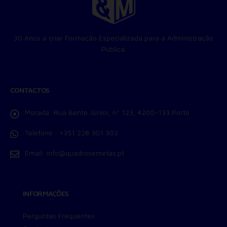
Permitir suporte a funcionalidades do site.
Permitir personalização e recomendações de video.
Permitir armazanamento relacionado à segurança,
30 Anos a criar Formação Especializada para a Administração
autenticação e prevenção de fraudes.
Pública.
ID de Rastreamento Negado
Consentimento Extra
Anúncios Não Personalizados
CONTACTOS
Para rejeitar os cookies, desmarque as caixas de
seleção e clique no botão ACEITAR.
Morada:
Rua Bento Júnior, nº 123, 4200-133 Porto
Telefone :
+351 228 301 302
Email:
info@quadrosemetas.pt
INFORMAÇÕES
Perguntas Frequentes