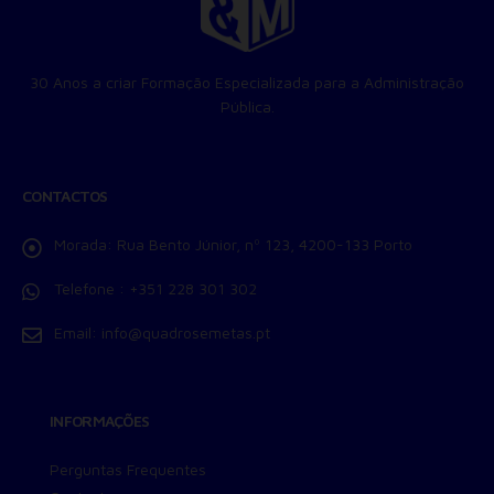
Permitir suporte a funcionalidades do site.
Permitir personalização e recomendações de video.
Permitir armazanamento relacionado à segurança,
30 Anos a criar Formação Especializada para a Administração
autenticação e prevenção de fraudes.
Pública.
ID de Rastreamento Negado
Consentimento Extra
Anúncios Não Personalizados
CONTACTOS
Para rejeitar os cookies, desmarque as caixas de
seleção e clique no botão ACEITAR.
Morada:
Rua Bento Júnior, nº 123, 4200-133 Porto
Telefone :
+351 228 301 302
Email:
info@quadrosemetas.pt
INFORMAÇÕES
Perguntas Frequentes