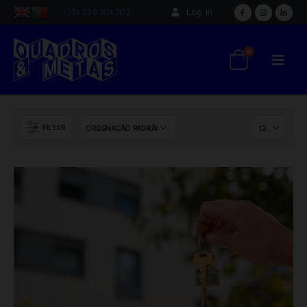
+351 228 301 302
Log In
0
FILTER