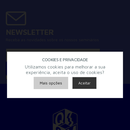
NEWSLETTER
Receba as novidades sobre os nossos seminários
COOKIES E PRIVACIDADE
Utilizamos cookies para melhorar a sua
experiência, aceita o uso de cookies?
Concordo com a
Política de Privacidade
Mais opções
Aceitar
Armazenamento de Anúncios
Armazenamento de Análises
Adições
Consentimento Google Ads, Google Shopping e Google
Play.
Consentimento para Remarketing