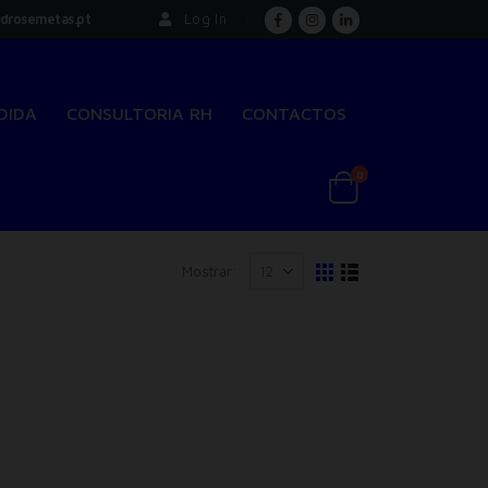
drosemetas.pt
Log In
DIDA
CONSULTORIA RH
CONTACTOS
0
Mostrar: