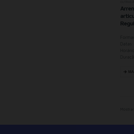
OUTRAS 
Arre
artic
Regul
Formaç
Datas:
Horári
Duraçã
MA
Mostrar