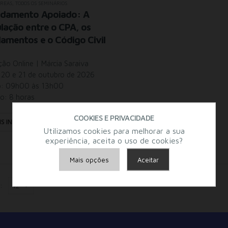
ÁREAS
,
TODOS OS SEMINÁRIOS
ndamento Apoiado: A
ulação entre o CPA, os
amentos e o Código Civil
ão Online | Márcia Saraiva
 20 e 21 de outubro de 2026
o: 09h00 às 13h00
o: 8 horas
COOKIES E PRIVACIDADE
IS INFO
Utilizamos cookies para melhorar a sua
experiência, aceita o uso de cookies?
Mais opções
Aceitar
Armazenamento de Anúncios
:
Armazenamento de Análises
Adições
Consentimento Google Ads, Google Shopping e Google