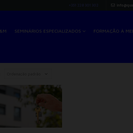
+351 228 301 302
info@qua
Q&M
SEMINÁRIOS ESPECIALIZADOS
FORMAÇÃO À ME
: