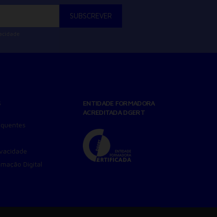
vacidade
S
ENTIDADE FORMADORA
ACREDITADA DGERT
equentes
ivacidade
amação Digital