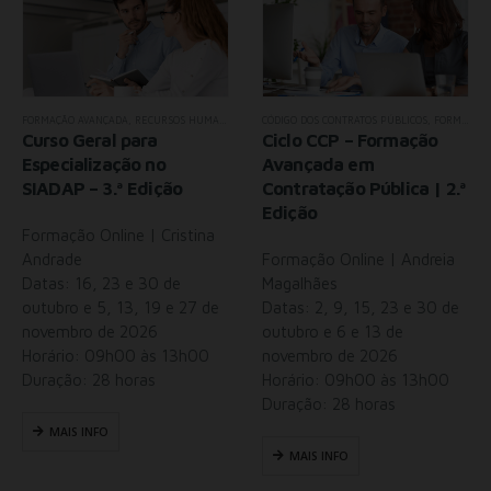
,
NOVIDADES
,
TODOS OS SEMINÁRIOS
FORMAÇÃO AVANÇADA
,
RECURSOS HUMANOS
,
TODOS OS SEMINÁRIOS
CÓDIGO DOS CONTRATOS PÚBLICOS
,
FORMAÇÃO AVANÇADA
Curso Geral para
Ciclo CCP – Formação
Especialização no
Avançada em
SIADAP – 3.ª Edição
Contratação Pública | 2.ª
Edição
Formação Online | Cristina
Andrade
Formação Online | Andreia
Datas: 16, 23 e 30 de
Magalhães
outubro e 5, 13, 19 e 27 de
Datas: 2, 9, 15, 23 e 30 de
novembro de 2026
outubro e 6 e 13 de
Horário: 09h00 às 13h00
novembro de 2026
Duração: 28 horas
Horário: 09h00 às 13h00
Duração: 28 horas
MAIS INFO
MAIS INFO