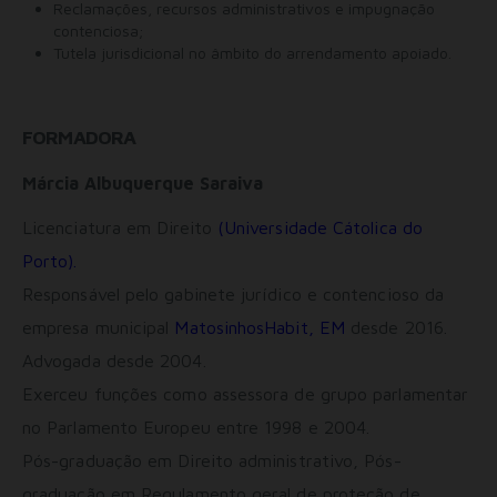
Reclamações, recursos administrativos e impugnação
Consentimento para Remarketing
contenciosa;
Permitir suporte a funcionalidades do site.
Tutela jurisdicional no âmbito do arrendamento apoiado.
Permitir personalização e recomendações de video.
Permitir armazanamento relacionado à segurança,
autenticação e prevenção de fraudes.
FORMADORA
ID de Rastreamento Negado
Consentimento Extra
Márcia Albuquerque Saraiva
Anúncios Não Personalizados
Licenciatura em Direito
(Universidade Cátolica do
Para rejeitar os cookies, desmarque as caixas de
seleção e clique no botão ACEITAR.
Porto).
Responsável pelo gabinete jurídico e contencioso da
empresa municipal
MatosinhosHabit, EM
desde 2016.
Advogada desde 2004.
Exerceu funções como assessora de grupo parlamentar
no Parlamento Europeu entre 1998 e 2004.
Pós-graduação em Direito administrativo, Pós-
graduação em Regulamento geral de proteção de