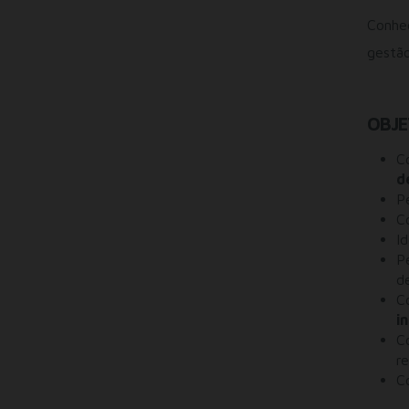
Conhe
gestão
OBJE
C
d
P
C
I
P
d
C
i
C
r
C