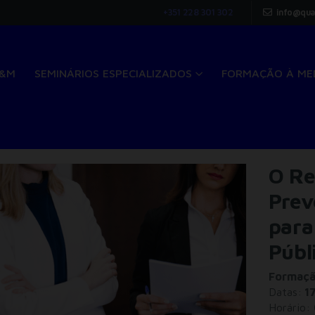
+351 228 301 302
info@qua
Q&M
SEMINÁRIOS ESPECIALIZADOS
FORMAÇÃO À ME
O Re
Prev
para
Públ
Formação
Datas:
17
Horário: