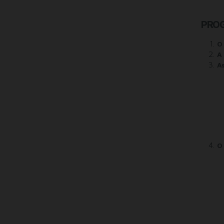
PRO
O 
A 
As
O