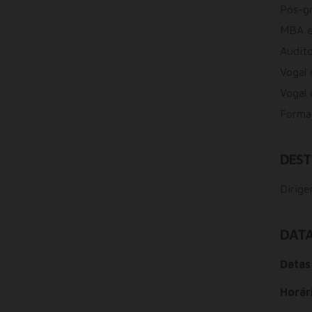
Pós-g
MBA em
Audito
Vogal 
Vogal 
Formad
DEST
Dirige
DATA
Datas
Horár