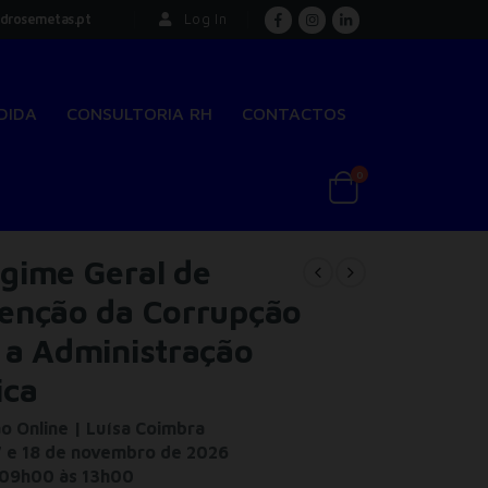
drosemetas.pt
Log In
DIDA
CONSULTORIA RH
CONTACTOS
0
gime Geral de
enção da Corrupção
 a Administração
ica
 Online | Luísa Coimbra
 e 18 de novembro de 2026
09h00 às 13h00