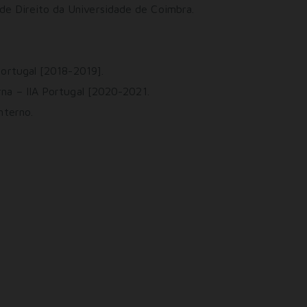
e Direito da Universidade de Coimbra.
Portugal [2018-2019].
rna – IIA Portugal [2020-2021.
nterno.