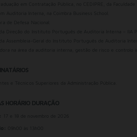
raduação em Contratação Pública, no CEDIPRE, da Faculdade d
Consentimento para Remarketing
 Auditoria Interna, na Coimbra Business School.
Permitir suporte a funcionalidades do site.
ra de Defesa Nacional.
Permitir personalização e recomendações de video.
Permitir armazanamento relacionado à segurança,
da Direção do Instituto Português de Auditoria Interna – IIA 
autenticação e prevenção de fraudes.
da Assembleia-Geral do Instituto Português de Auditoria Inte
ID de Rastreamento Negado
ora na área da auditoria interna, gestão de risco e controlo i
Consentimento Extra
Anúncios Não Personalizados
INATÁRIOS
Para rejeitar os cookies, desmarque as caixas de
seleção e clique no botão ACEITAR.
ntes e Técnicos Superiores da Administração Pública.
S HORÁRIO DURAÇÃO
:
17 e 18 de novembro de 2026
io:
09h00 às 13h00