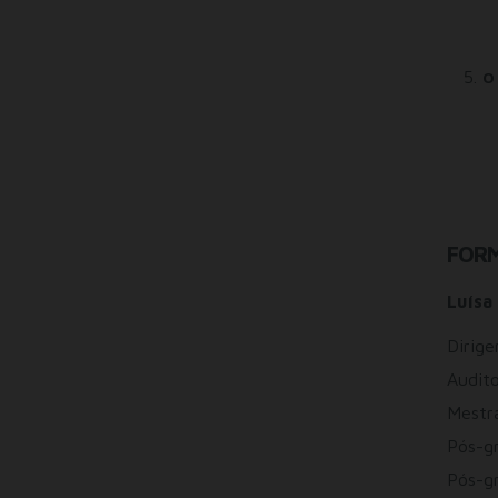
O 
FOR
Luísa
Dirige
Audito
Mestr
Pós-g
Pós-gr