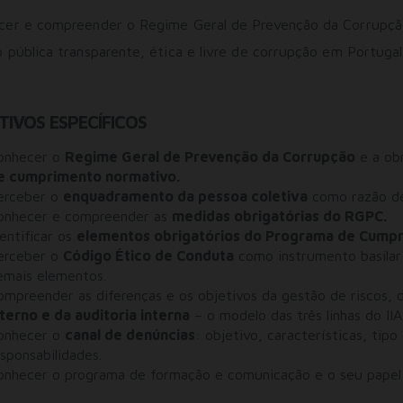
cer e compreender o Regime Geral de Prevenção da Corrupçã
 pública transparente, ética e livre de corrupção em Portugal
TIVOS ESPECÍFICOS
onhecer o
Regime Geral de Prevenção da Corrupção
e a ob
e cumprimento normativo.
erceber o
enquadramento da pessoa coletiva
como razão de
onhecer e compreender as
medidas obrigatórias do RGPC.
dentificar os
elementos obrigatórios do Programa de Cump
erceber o
Código Ético de Conduta
como instrumento basilar
emais elementos.
ompreender as diferenças e os objetivos da gestão de riscos,
nterno e da auditoria interna
– o modelo das três linhas do IIA
onhecer o
canal de denúncias
: objetivo, características, tip
esponsabilidades.
onhecer o programa de formação e comunicação e o seu papel p