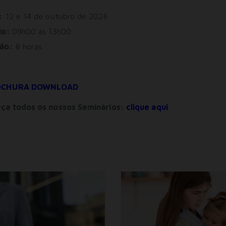
:
12 e 14 de outubro de 2026
Para rejeitar os cookies, desmarque as caixas de
seleção e clique no botão ACEITAR.
io:
09h00 às 13h00
ão:
8 horas
OCHURA DOWNLOAD
ça todos os nossos Seminários:
clique aqui