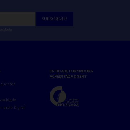
vacidade
S
ENTIDADE FORMADORA
ACREDITADA DGERT
equentes
ivacidade
amação Digital