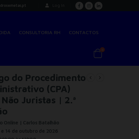
drosemetas.pt
Log In
DIDA
CONSULTORIA RH
CONTACTOS
0
go do Procedimento
nistrativo (CPA)
 Não Juristas | 2.ª
ão
 Online | Carlos Batalhão
 e 14 de outubro de 2026