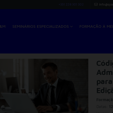
+351 228 301 302
info@qua
Q&M
SEMINÁRIOS ESPECIALIZADOS
FORMAÇÃO À ME
Códi
Admi
para
Ediç
Formação
Datas:
12