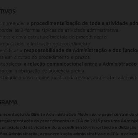
TIVOS
ompreender a
procedimentalização de toda a atividade admi
bordar as 3 formas típicas da atividade administrativa.
plicar a nova estrutura bicéfala do procedimento.
ompreender a instrução do procedimento.
entificar a
responsabilidade da Administração e dos funcio
nalisar o curso do procedimento e prazos.
stabelecer
a relação comunicacional entre a Administração 
bordar a obrigação de audiência prévia.
istinguir o novo regime jurídico da revogação de atos administr
GRAMA
resentação do Direito Administrativo Moderno: o papel central do 
 regulamentação do procedimento: o CPA de 2015 para uma Adminis
 princípios da atividade e do procedimento: importância e distinção
Boa Administração, a modernização administrativa e o CPA: a relaç