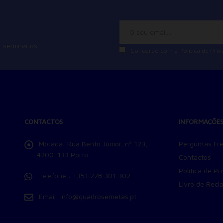
 seminários
Concordo com a
Política de Pri
CONTACTOS
INFORMAÇÕE
Morada:
Rua Bento Júnior, nº 123,
Perguntas Fr
4200-133 Porto
Contactos
Política de Pr
Telefone :
+351 228 301 302
Livro de Recl
Email:
info@quadrosemetas.pt