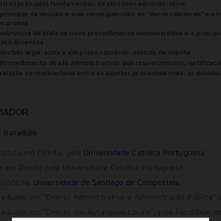
tros princípios fundamentais da atividade administrativa
princípio da decisão e suas consequências: os “danos colaterais” e a
s prazos
estrutura bicéfala do novo procedimento administrativo e o princí
rocedimentos
decisão legal, justa e em prazo razoável: decisão de mérito
 Procedimento do ato administrativo: dos requerimentos, notifica
relação comunicacional entre os sujeitos procedimentais: as dúvidas p
MADOR
s Batalhão
iatura em Direito, pela
Universidade Católica Portuguesa
.
 em Direito pela Universidade Católica Portuguesa.
rando na
Universidade de Santiago de Compostela
.
aduado em “Direito Administrativo e Administração Pública” p
aduado em “Direito das Autarquias Locais”, pela Faculdade de