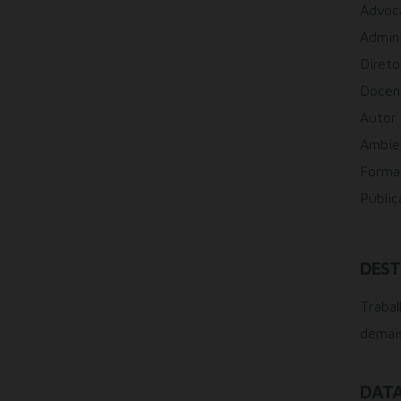
Advoca
Admin
Diret
Docent
Autor 
Ambien
Formad
Públic
DEST
Trabal
demai
DATA