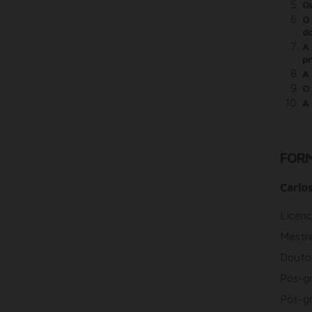
Ou
O 
do
A 
p
A 
O
A 
FOR
Carlo
Licenc
Mestre
Douto
Pós-gr
Pós-gr