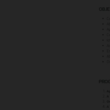
OBJE
C
A
A
C
Id
A
E
A
D
PRO
Ap
A
Os
A 