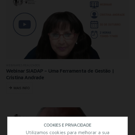
WEBINARES REALIZADOS
Webinar SIADAP – Uma Ferramenta de Gestão |
Cristina Andrade
MAIS INFO
COOKIES E PRIVACIDADE
Utilizamos cookies para melhorar a sua