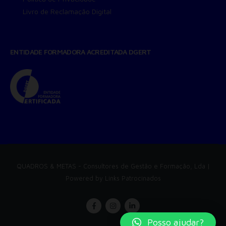
Livro de Reclamação Digital
ENTIDADE FORMADORA ACREDITADA DGERT
QUADROS & METAS
- Consultores de Gestão e Formação, Lda |
Powered by
Links Patrocinados
Posso ajudar?