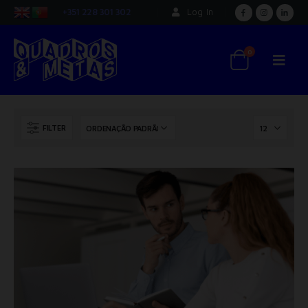
+351 228 301 302
Log In
0
FILTER