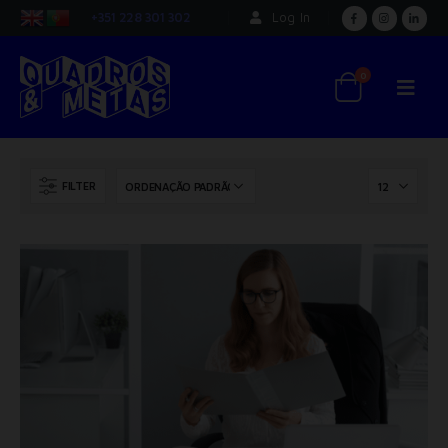
+351 228 301 302
Log In
0
FILTER