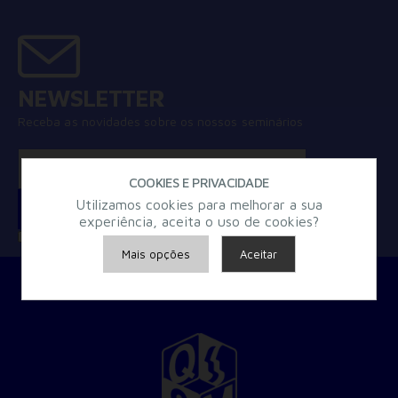
NEWSLETTER
Receba as novidades sobre os nossos seminários
COOKIES E PRIVACIDADE
Utilizamos cookies para melhorar a sua
experiência, aceita o uso de cookies?
Concordo com a
Política de Privacidade
Mais opções
Aceitar
Armazenamento de Anúncios
Armazenamento de Análises
Adições
Consentimento Google Ads, Google Shopping e Google
Play.
Consentimento para Remarketing