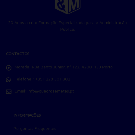
Permitir suporte a funcionalidades do site.
Permitir personalização e recomendações de video.
Permitir armazanamento relacionado à segurança,
30 Anos a criar Formação Especializada para a Administração
autenticação e prevenção de fraudes.
Pública.
ID de Rastreamento Negado
Consentimento Extra
Anúncios Não Personalizados
CONTACTOS
Para rejeitar os cookies, desmarque as caixas de
seleção e clique no botão ACEITAR.
Morada:
Rua Bento Júnior, nº 123, 4200-133 Porto
Telefone :
+351 228 301 302
Email:
info@quadrosemetas.pt
INFORMAÇÕES
Perguntas Frequentes