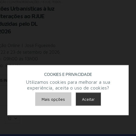
AÇÃO / CONTRAORDENAÇÕES / RJUE
,
TODOS OS SEMINÁRIOS
ções Urbanísticas à luz
lterações ao RJUE
duzidas pelo DL
2026
ão Online | José Figueiredo
 22 e 23 de setembro de 2026
o: 09h00 às 13h00
o: 8 horas
COOKIES E PRIVACIDADE
IS INFO
Utilizamos cookies para melhorar a sua
experiência, aceita o uso de cookies?
Mais opções
Aceitar
Armazenamento de Anúncios
:
Armazenamento de Análises
Adições