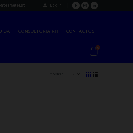
drosemetas.pt
Log In
DIDA
CONSULTORIA RH
CONTACTOS
0
Mostrar: