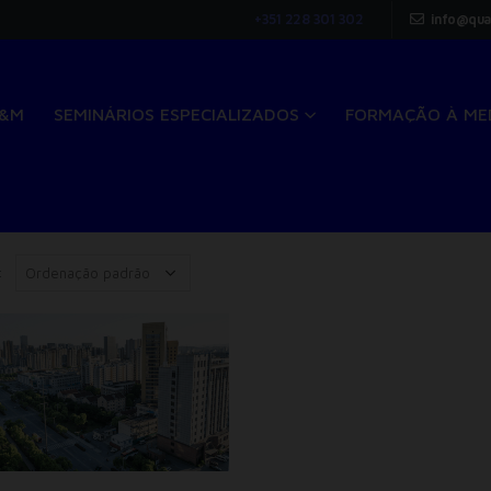
+351 228 301 302
info@qua
Q&M
SEMINÁRIOS ESPECIALIZADOS
FORMAÇÃO À ME
: