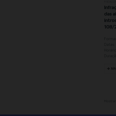
FISCALIZ
Infra
das a
intro
108/
Formaç
Datas:
Horári
Duraçã
MA
Mostrar