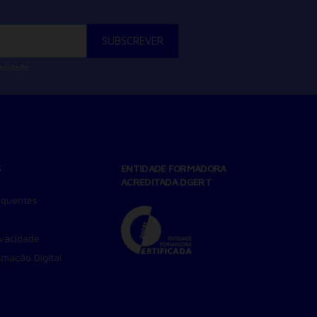
vacidade
S
ENTIDADE FORMADORA
ACREDITADA DGERT
equentes
ivacidade
amação Digital