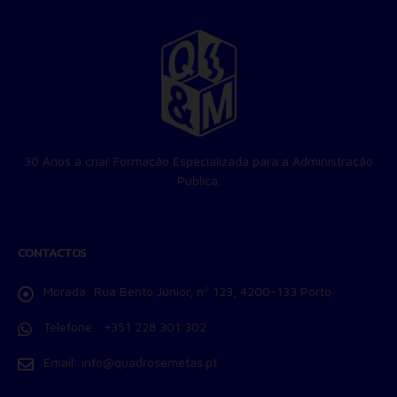
Para rejeitar os cookies, desmarque as caixas de
seleção e clique no botão ACEITAR.
30 Anos a criar Formação Especializada para a Administração
Pública.
CONTACTOS
Morada:
Rua Bento Júnior, nº 123, 4200-133 Porto
Telefone :
+351 228 301 302
Email:
info@quadrosemetas.pt