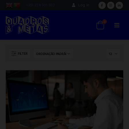
+351 228 301 302
Log In
0
FILTER