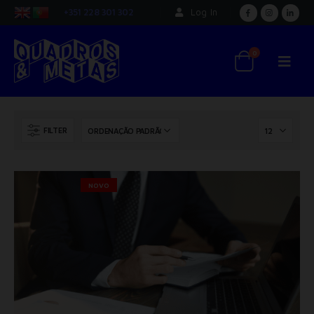
+351 228 301 302
Log In
0
FILTER
NOVO