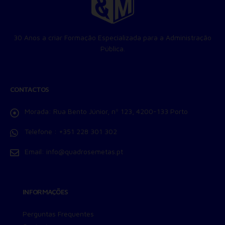
Permitir suporte a funcionalidades do site.
Permitir personalização e recomendações de video.
Permitir armazanamento relacionado à segurança,
30 Anos a criar Formação Especializada para a Administração
autenticação e prevenção de fraudes.
Pública.
ID de Rastreamento Negado
Consentimento Extra
Anúncios Não Personalizados
CONTACTOS
Para rejeitar os cookies, desmarque as caixas de
seleção e clique no botão ACEITAR.
Morada:
Rua Bento Júnior, nº 123, 4200-133 Porto
Telefone :
+351 228 301 302
Email:
info@quadrosemetas.pt
INFORMAÇÕES
Perguntas Frequentes