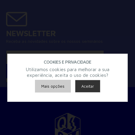
NEWSLETTER
Receba as novidades sobre os nossos seminários
COOKIES E PRIVACIDADE
Utilizamos cookies para melhorar a sua
experiência, aceita o uso de cookies?
Concordo com a
Política de Privacidade
Mais opções
Aceitar
Armazenamento de Anúncios
Armazenamento de Análises
Adições
Consentimento Google Ads, Google Shopping e Google
Play.
Consentimento para Remarketing