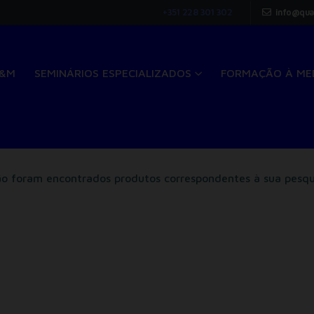
+351 228 301 302
info@qua
Q&M
SEMINÁRIOS ESPECIALIZADOS
FORMAÇÃO À ME
o foram encontrados produtos correspondentes à sua pesqu