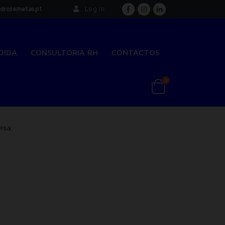
drosemetas.pt
Log In
DIDA
CONSULTORIA RH
CONTACTOS
0
isa.