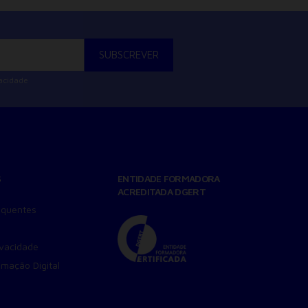
vacidade
S
ENTIDADE FORMADORA
ACREDITADA DGERT
equentes
ivacidade
amação Digital