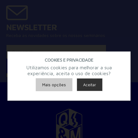
NEWSLETTER
Receba as novidades sobre os nossos seminários
COOKIES E PRIVACIDADE
Utilizamos cookies para melhorar a sua
experiência, aceita o uso de cookies?
Concordo com a
Política de Privacidade
Mais opções
Aceitar
Armazenamento de Anúncios
Armazenamento de Análises
Adições
Consentimento Google Ads, Google Shopping e Google
Play.
Consentimento para Remarketing