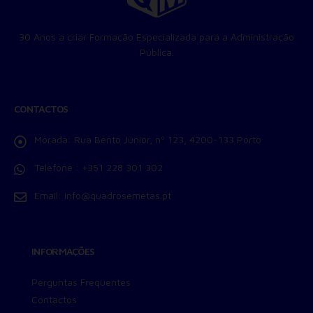
Permitir suporte a funcionalidades do site.
Permitir personalização e recomendações de video.
30 Anos a criar Formação Especializada para a Administração
Permitir armazanamento relacionado à segurança,
autenticação e prevenção de fraudes.
Pública.
ID de Rastreamento Negado
Consentimento Extra
Anúncios Não Personalizados
CONTACTOS
Para rejeitar os cookies, desmarque as caixas de
seleção e clique no botão ACEITAR.
Morada:
Rua Bento Júnior, nº 123, 4200-133 Porto
Telefone :
+351 228 301 302
Email:
info@quadrosemetas.pt
INFORMAÇÕES
Perguntas Frequentes
Contactos