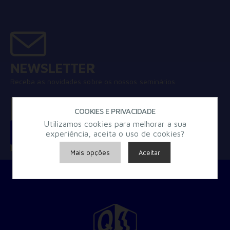
NEWSLETTER
Receba as novidades sobre os nossos seminários
COOKIES E PRIVACIDADE
Utilizamos cookies para melhorar a sua
experiência, aceita o uso de cookies?
Concordo com a
Política de Privacidade
Mais opções
Aceitar
Armazenamento de Anúncios
Armazenamento de Análises
Adições
Consentimento Google Ads, Google Shopping e Google
Play.