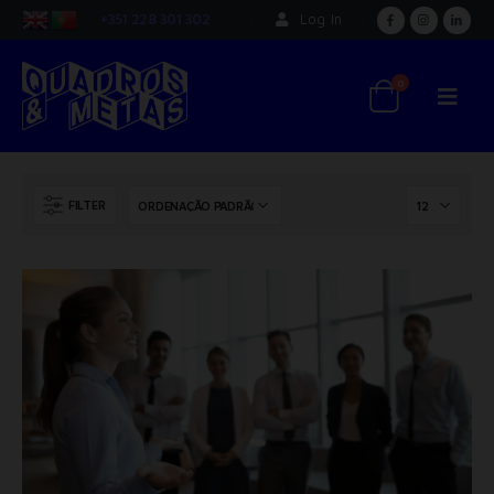
+351 228 301 302
Log In
0
FILTER