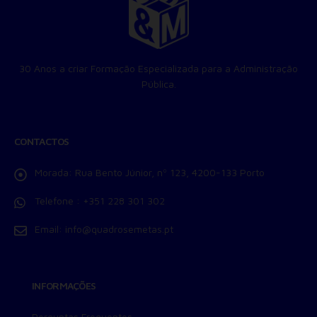
Consentimento para Remarketing
Permitir suporte a funcionalidades do site.
Permitir personalização e recomendações de video.
Permitir armazanamento relacionado à segurança,
autenticação e prevenção de fraudes.
30 Anos a criar Formação Especializada para a Administração
Pública.
ID de Rastreamento Negado
Consentimento Extra
Anúncios Não Personalizados
Para rejeitar os cookies, desmarque as caixas de
CONTACTOS
seleção e clique no botão ACEITAR.
Morada:
Rua Bento Júnior, nº 123, 4200-133 Porto
Telefone :
+351 228 301 302
Email:
info@quadrosemetas.pt
INFORMAÇÕES
Perguntas Frequentes