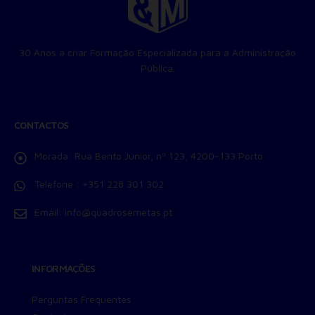
Permitir suporte a funcionalidades do site.
Permitir personalização e recomendações de video.
Permitir armazanamento relacionado à segurança,
30 Anos a criar Formação Especializada para a Administração
autenticação e prevenção de fraudes.
Pública.
ID de Rastreamento Negado
Consentimento Extra
Anúncios Não Personalizados
CONTACTOS
Para rejeitar os cookies, desmarque as caixas de
seleção e clique no botão ACEITAR.
Morada:
Rua Bento Júnior, nº 123, 4200-133 Porto
Telefone :
+351 228 301 302
Email:
info@quadrosemetas.pt
INFORMAÇÕES
Perguntas Frequentes