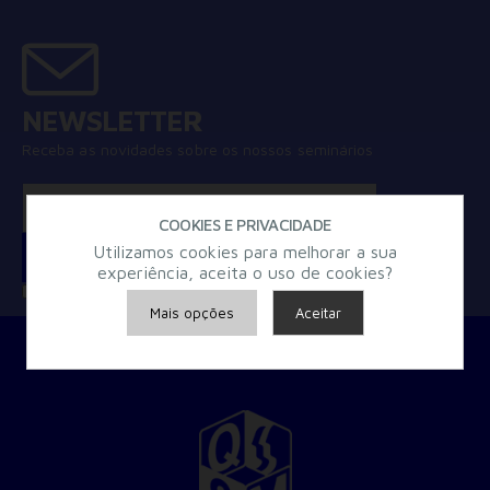
NEWSLETTER
Receba as novidades sobre os nossos seminários
COOKIES E PRIVACIDADE
Utilizamos cookies para melhorar a sua
experiência, aceita o uso de cookies?
Concordo com a
Política de Privacidade
Mais opções
Aceitar
Armazenamento de Anúncios
Armazenamento de Análises
Adições
Consentimento Google Ads, Google Shopping e Google
Play.
Consentimento para Remarketing