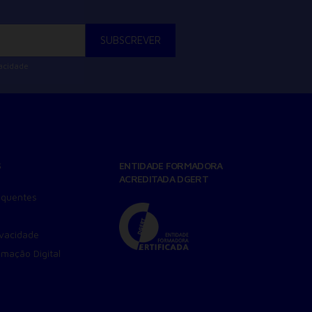
vacidade
S
ENTIDADE FORMADORA
ACREDITADA DGERT
equentes
ivacidade
amação Digital