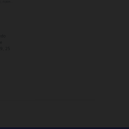
E
,
FORMAÇÃO AVANÇADA
,
TODOS OS SEMINÁRIOS
edo
de
19, 25