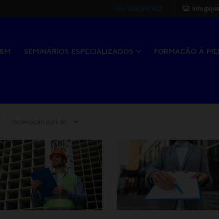
+351 228 301 302
info@qua
Q&M
SEMINÁRIOS ESPECIALIZADOS
FORMAÇÃO À ME
: