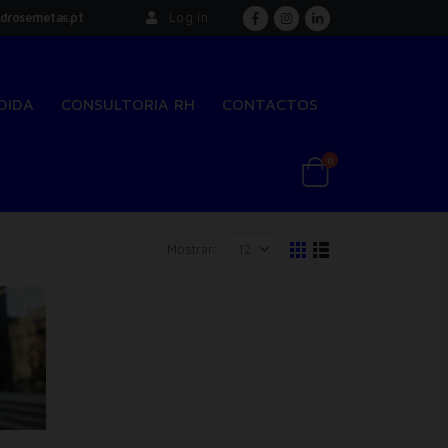
drosemetas.pt
Log In
DIDA
CONSULTORIA RH
CONTACTOS
0
Mostrar: