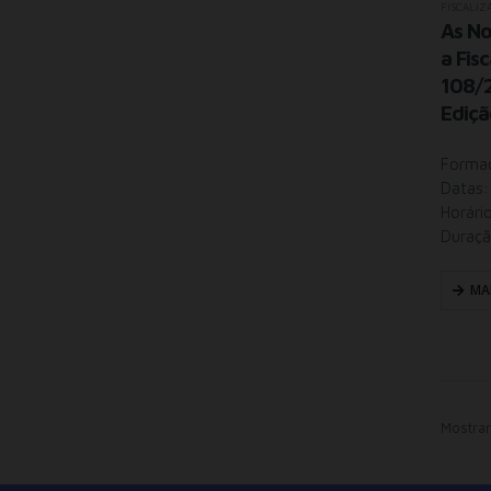
FISCALIZ
As No
a Fis
108/2
Ediç
Formaç
Datas:
Horári
Duraçã
MA
Mostrar