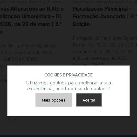
AÇÃO / CONTRAORDENAÇÕES / RJUE
,
TODOS OS SEMINÁRIOS
FISCALIZAÇÃO / CONTRAORDENAÇÕES / RJU
vas Alterações ao RJUE e
Fiscalização Municipal –
calização Urbanística – DL
Formação Avançada | 4.ª
026, de 29 de maio | 3.ª
Edição
ão
Formação Online | José Figueir
Datas: 14, 15, 21, 22, 28 e 29 
ão Online | José Figueiredo
outubro e 4, 5, 10, 11, 12, 18, 
 6 e 7 de outubro de 2026
e 26 de novembro de 2026
o: 09h00 às 13h00
Horário: 17h30…
o: 8 horas
COOKIES E PRIVACIDADE
MAIS INFO
IS INFO
Utilizamos cookies para melhorar a sua
experiência, aceita o uso de cookies?
Mais opções
Aceitar
Armazenamento de Anúncios
:
Armazenamento de Análises
Adições