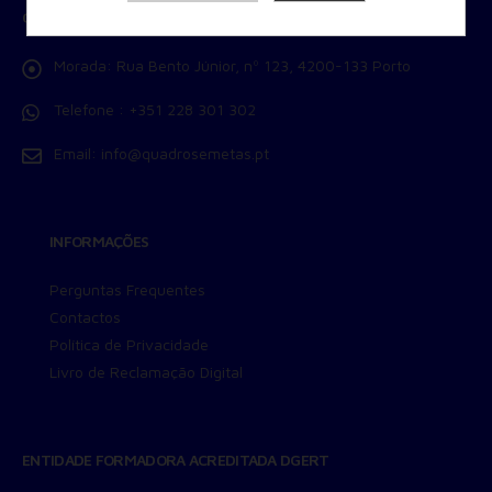
CONTACTOS
Armazenamento de Anúncios
Armazenamento de Análises
Morada:
Rua Bento Júnior, nº 123, 4200-133 Porto
Adições
Consentimento Google Ads, Google Shopping e Google
Telefone :
+351 228 301 302
Play.
Consentimento para Remarketing
Email:
info@quadrosemetas.pt
Permitir suporte a funcionalidades do site.
Permitir personalização e recomendações de video.
Permitir armazanamento relacionado à segurança,
INFORMAÇÕES
autenticação e prevenção de fraudes.
ID de Rastreamento Negado
Perguntas Frequentes
Consentimento Extra
Contactos
Anúncios Não Personalizados
Política de Privacidade
Para rejeitar os cookies, desmarque as caixas de
Livro de Reclamação Digital
seleção e clique no botão ACEITAR.
ENTIDADE FORMADORA ACREDITADA DGERT