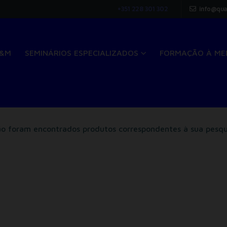
+351 228 301 302
info@qua
Q&M
SEMINÁRIOS ESPECIALIZADOS
FORMAÇÃO À ME
o foram encontrados produtos correspondentes à sua pesqu