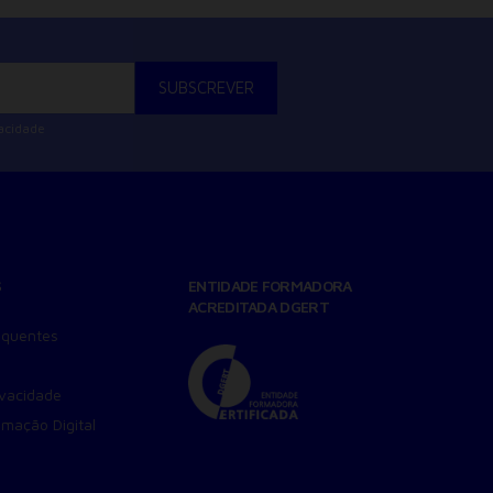
vacidade
S
ENTIDADE FORMADORA
ACREDITADA DGERT
equentes
ivacidade
amação Digital