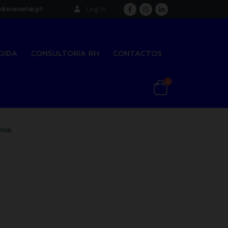
drosemetas.pt
Log In
DIDA
CONSULTORIA RH
CONTACTOS
0
isa.