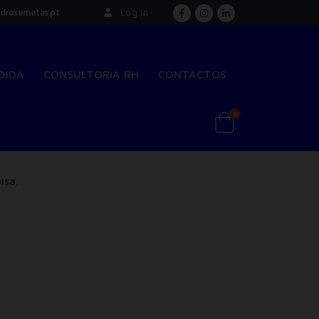
drosemetas.pt
Log In
DIDA
CONSULTORIA RH
CONTACTOS
0
isa.