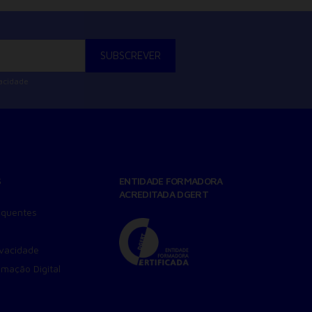
vacidade
S
ENTIDADE FORMADORA
ACREDITADA DGERT
equentes
ivacidade
amação Digital