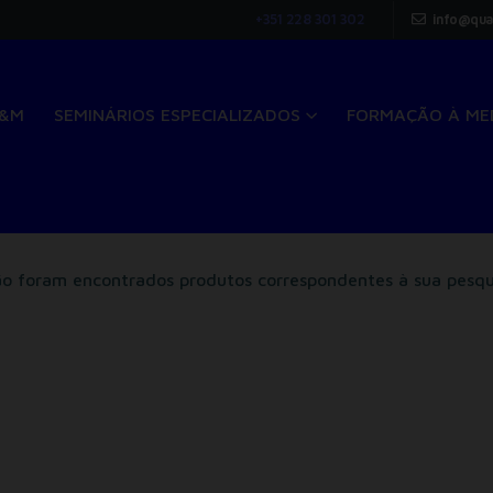
+351 228 301 302
info@qua
Q&M
SEMINÁRIOS ESPECIALIZADOS
FORMAÇÃO À ME
o foram encontrados produtos correspondentes à sua pesqu