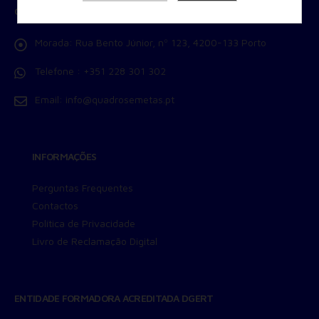
CONTACTOS
Armazenamento de Anúncios
Armazenamento de Análises
Morada:
Rua Bento Júnior, nº 123, 4200-133 Porto
Adições
Consentimento Google Ads, Google Shopping e Google
Telefone :
+351 228 301 302
Play.
Consentimento para Remarketing
Email:
info@quadrosemetas.pt
Permitir suporte a funcionalidades do site.
Permitir personalização e recomendações de video.
Permitir armazanamento relacionado à segurança,
INFORMAÇÕES
autenticação e prevenção de fraudes.
ID de Rastreamento Negado
Perguntas Frequentes
Consentimento Extra
Contactos
Anúncios Não Personalizados
Política de Privacidade
Para rejeitar os cookies, desmarque as caixas de
Livro de Reclamação Digital
seleção e clique no botão ACEITAR.
ENTIDADE FORMADORA ACREDITADA DGERT