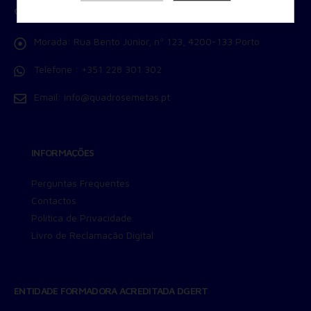
CONTACTOS
Armazenamento de Anúncios
Armazenamento de Análises
Morada:
Rua Bento Júnior, nº 123, 4200-133 Porto
Adições
Consentimento Google Ads, Google Shopping e Google
Telefone :
+351 228 301 302
Play.
Consentimento para Remarketing
Email:
info@quadrosemetas.pt
Permitir suporte a funcionalidades do site.
Permitir personalização e recomendações de video.
Permitir armazanamento relacionado à segurança,
INFORMAÇÕES
autenticação e prevenção de fraudes.
ID de Rastreamento Negado
Perguntas Frequentes
Consentimento Extra
Contactos
Anúncios Não Personalizados
Política de Privacidade
Para rejeitar os cookies, desmarque as caixas de
Livro de Reclamação Digital
seleção e clique no botão ACEITAR.
ENTIDADE FORMADORA ACREDITADA DGERT