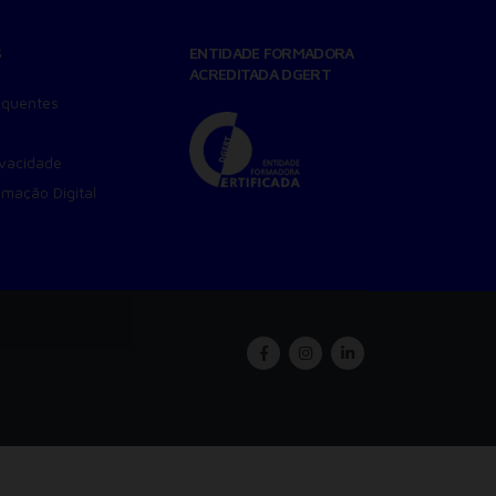
S
ENTIDADE FORMADORA
ACREDITADA DGERT
equentes
ivacidade
amação Digital