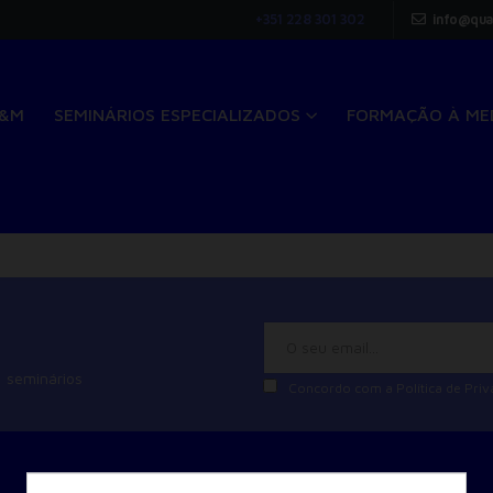
+351 228 301 302
info@qua
Q&M
SEMINÁRIOS ESPECIALIZADOS
FORMAÇÃO À ME
 seminários
Concordo com a
Política de Pri