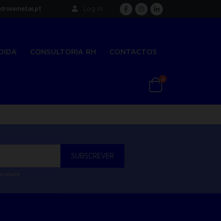
drosemetas.pt
Log In
DIDA
CONSULTORIA RH
CONTACTOS
0
vacidade