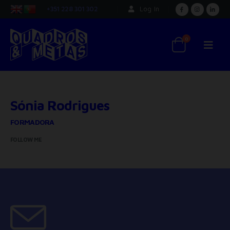
+351 228 301 302
Log In
0
Sónia Rodrigues
FORMADORA
FOLLOW ME