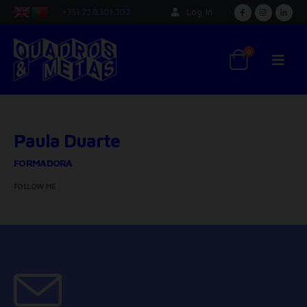
+351 228 301 302
Log In
0
Paula Duarte
FORMADORA
FOLLOW ME