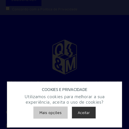
Concordo com a
Política de Privacidade
30 Anos a criar Formação Especializada para a Administração
Pública.
COOKIES E PRIVACIDADE
Utilizamos cookies para melhorar a sua
experiência, aceita o uso de cookies?
CONTACTOS
Mais opções
Aceitar
Morada:
Rua Bento Júnior, nº 123, 4200-133 Porto
Armazenamento de Anúncios